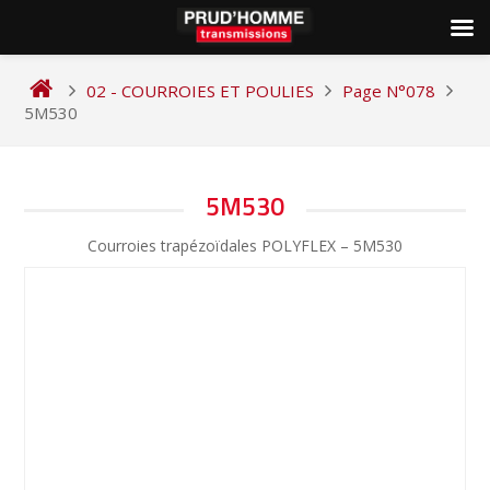
Skip
to
02 - COURROIES ET POULIES
Page N°078
content
5M530
NAVIGATION
5M530
DE
Courroies trapézoïdales POLYFLEX – 5M530
L’ARTICLE