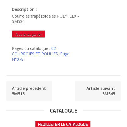
Description :
Courroies trapézoïdales POLYFLEX –
5M530
quantité
Ajouter au panier
de
5M530
Pages du catalogue :
02 -
COURROIES ET POULIES
,
Page
N°078
Article précédent
Article suivant
5M515
5M545
CATALOGUE