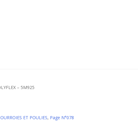
POLYFLEX – 5M925
 COURROIES ET POULIES
,
Page N°078