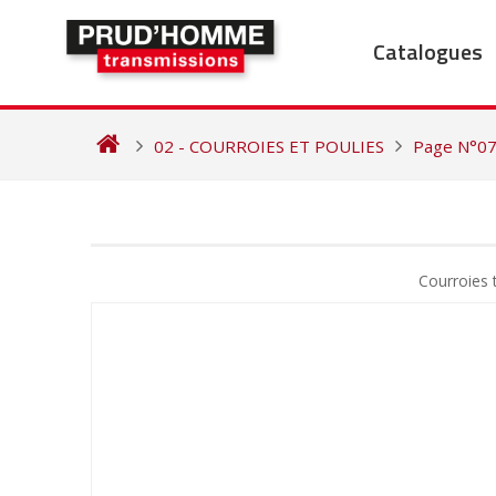
Skip
to
Catalogues
content
02 - COURROIES ET POULIES
Page N°0
NAVIGATION
DE
Courroies
L’ARTICLE