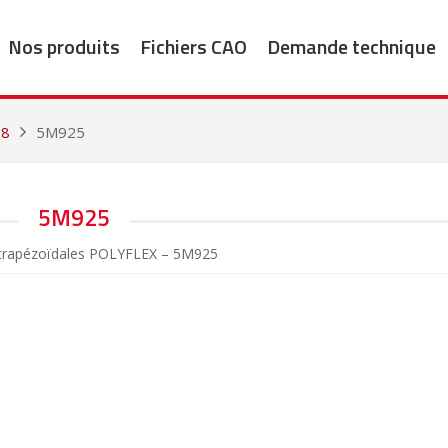
Nos produits
Fichiers CAO
Demande technique
78
5M925
5M925
 trapézoïdales POLYFLEX – 5M925