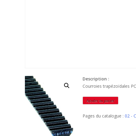
Description :
Courroies trapézoïdales 
quantité
Ajouter au panier
de
5M925
Pages du catalogue :
02 -