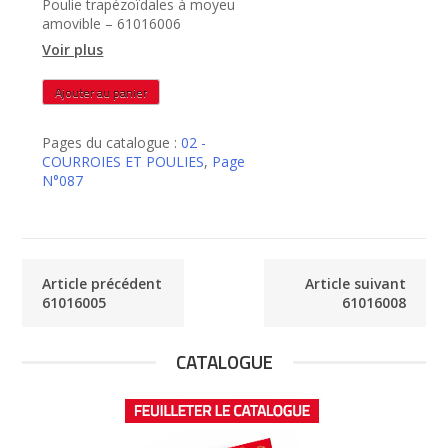
Poulie trapézoïdales à moyeu
amovible – 61016006
Voir plus
quantité
Ajouter au panier
de
61016006
Pages du catalogue :
02 -
COURROIES ET POULIES
,
Page
N°087
Article précédent
Article suivant
61016005
61016008
CATALOGUE