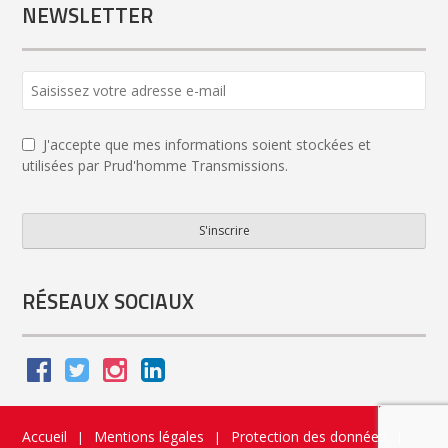
NEWSLETTER
J'accepte que mes informations soient stockées et
utilisées par Prud'homme Transmissions.
S'inscrire
Business
Email
*
RÉSEAUX SOCIAUX
Accueil
Mentions légales
Protection des données
|
|
|