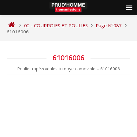
Skip
to
02 - COURROIES ET POULIES
Page N°087
content
61016006
NAVIGATION
61016006
DE
Poulie trapézoïdales à moyeu amovible – 61016006
L’ARTICLE