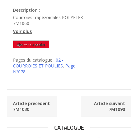
Description :
Courroies trapézoïdales POLYFLEX –
7M1060
Voir plus
quantité
Ajouter au panier
de
7M1060
Pages du catalogue :
02 -
COURROIES ET POULIES
,
Page
N°078
Article précédent
Article suivant
7M1030
7M1090
CATALOGUE