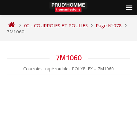
Skip
to
02 - COURROIES ET POULIES
Page N°078
content
7M1060
NAVIGATION
7M1060
DE
Courroies trapézoïdales POLYFLEX – 7M1060
L’ARTICLE