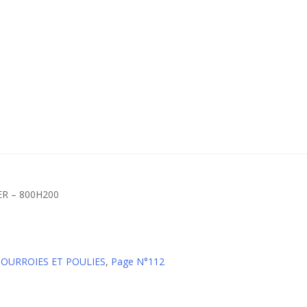
R – 800H200
 COURROIES ET POULIES
,
Page N°112