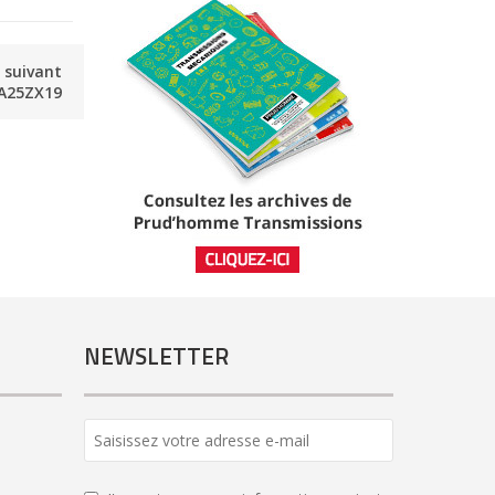
e suivant
A25ZX19
NEWSLETTER
Email
*