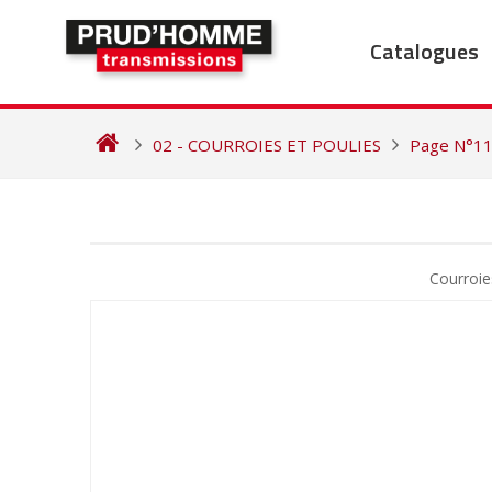
Skip
to
Catalogues
content
02 - COURROIES ET POULIES
Page N°1
NAVIGATION
DE
Courroi
L’ARTICLE