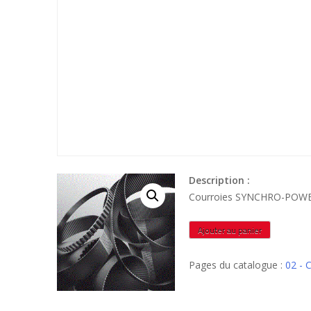
Description :
Courroies SYNCHRO-POWE
quantité
Ajouter au panier
de
800H200
Pages du catalogue :
02 -