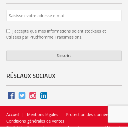
J'accepte que mes informations soient stockées et
utilisées par Prud'homme Transmissions.
S'inscrire
Website
URL
*
RÉSEAUX SOCIAUX
Accueil
Mentions légales
Protection des données
|
|
|
Conditions générales de ventes
© 2026 Prud’homme Transmission. Tous droits réservés
|
Flippad