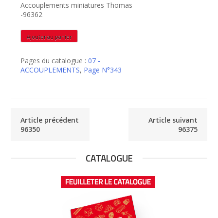
Accouplements miniatures Thomas
-96362
quantité
Ajouter au panier
de
96362
Pages du catalogue :
07 -
ACCOUPLEMENTS
,
Page N°343
Article précédent
Article suivant
96350
96375
CATALOGUE