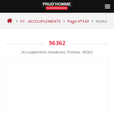
Skip
to
07 - ACCOUPLEMENTS
Page N°343
96362
content
NAVIGATION
96362
DE
Accouplements miniatures Thomas -96362
L’ARTICLE