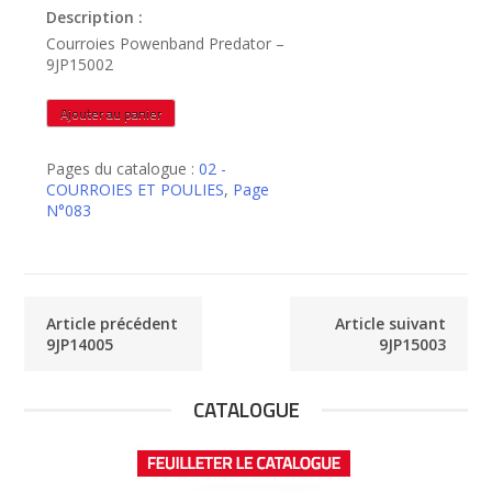
Description :
Courroies Powenband Predator –
9JP15002
quantité
Ajouter au panier
de
9JP15002
Pages du catalogue :
02 -
COURROIES ET POULIES
,
Page
N°083
Article précédent
Article suivant
9JP14005
9JP15003
CATALOGUE