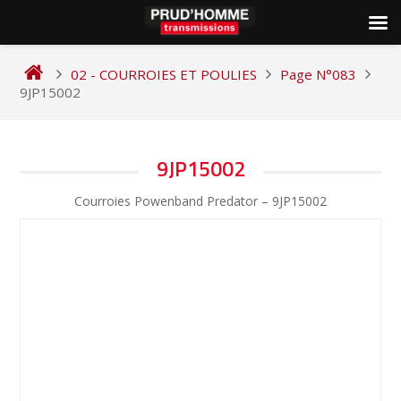
Skip
to
02 - COURROIES ET POULIES
Page N°083
content
9JP15002
NAVIGATION
9JP15002
DE
Courroies Powenband Predator – 9JP15002
L’ARTICLE