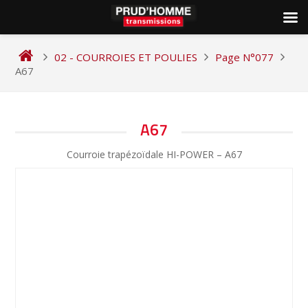
Skip
to
02 - COURROIES ET POULIES
Page N°077
content
A67
NAVIGATION
A67
DE
Courroie trapézoïdale HI-POWER – A67
L’ARTICLE