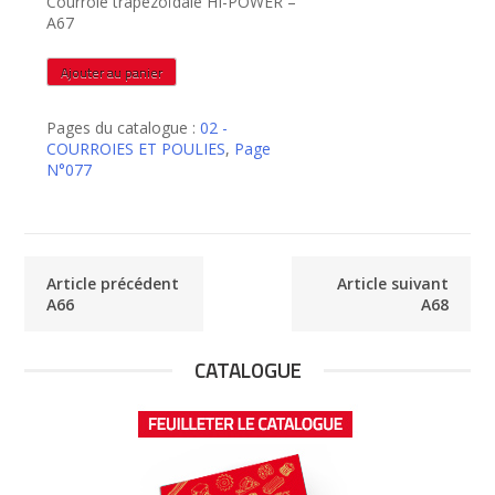
Courroie trapézoïdale HI-POWER –
A67
quantité
Ajouter au panier
de
A67
Pages du catalogue :
02 -
COURROIES ET POULIES
,
Page
N°077
Article précédent
Article suivant
A66
A68
CATALOGUE