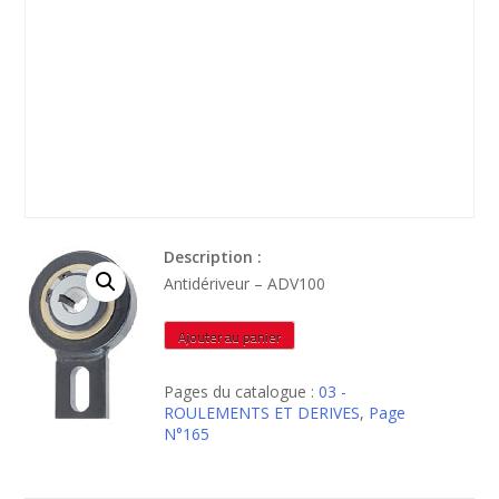
Description :
Antidériveur – ADV100
quantité
Ajouter au panier
de
ADV100
Pages du catalogue :
03 -
ROULEMENTS ET DERIVES
,
Page
N°165