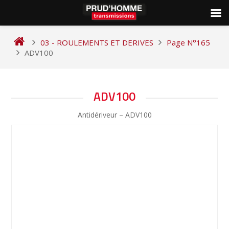
Skip
to
03 - ROULEMENTS ET DERIVES
Page N°165
content
ADV100
NAVIGATION
ADV100
DE
Antidériveur – ADV100
L’ARTICLE