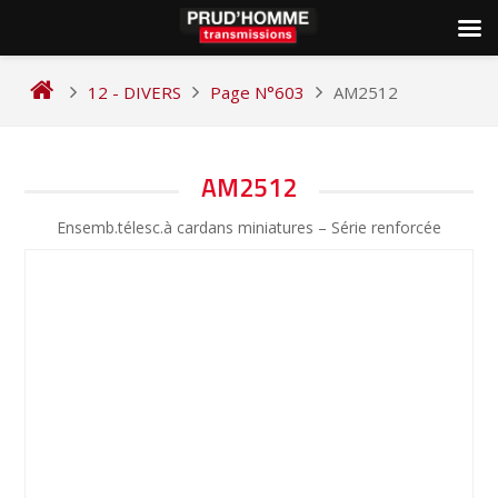
Skip
to
12 - DIVERS
Page N°603
AM2512
content
NAVIGATION
AM2512
DE
Ensemb.télesc.à cardans miniatures – Série renforcée
L’ARTICLE