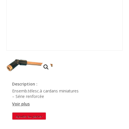
Description :
Ensemb.télesc.à cardans miniatures
– Série renforcée
Voir plus
quantité
Ajouter au panier
de
AM2512