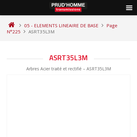
Skip
to
05 - ELEMENTS LINEAIRE DE BASE
Page
content
N°225
ASRT35L3M
NAVIGATION
ASRT35L3M
DE
Arbres Acier traité et rectifié – ASRT35L3M
L’ARTICLE