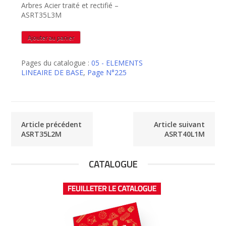
Arbres Acier traité et rectifié –
ASRT35L3M
quantité
Ajouter au panier
de
ASRT35L3M
Pages du catalogue :
05 - ELEMENTS
LINEAIRE DE BASE
,
Page N°225
Article précédent
Article suivant
ASRT35L2M
ASRT40L1M
CATALOGUE