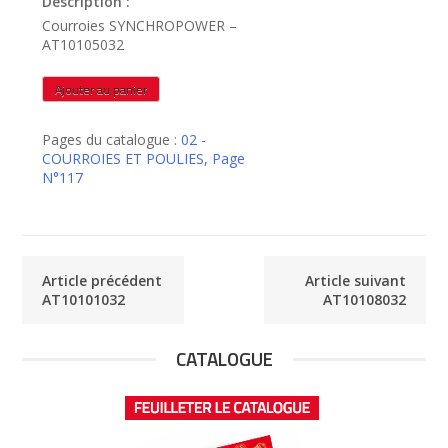
Description :
Courroies SYNCHROPOWER –
AT10105032
quantité
Ajouter au panier
de
AT10105032
Pages du catalogue :
02 -
COURROIES ET POULIES
,
Page
N°117
Article précédent
Article suivant
AT10101032
AT10108032
CATALOGUE