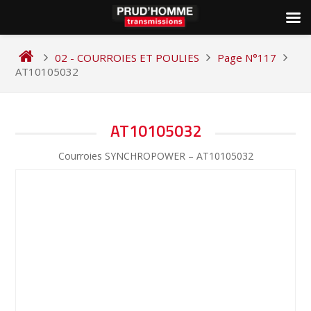
Skip
to
02 - COURROIES ET POULIES
Page N°117
content
AT10105032
NAVIGATION
AT10105032
DE
Courroies SYNCHROPOWER – AT10105032
L’ARTICLE