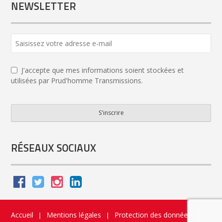
NEWSLETTER
J'accepte que mes informations soient stockées et
utilisées par Prud'homme Transmissions.
S'inscrire
Email
Address
*
RÉSEAUX SOCIAUX
Accueil
Mentions légales
Protection des données
|
|
|