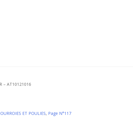
Courroies SYNCHROPOWER – AT10121016
 COURROIES ET POULIES
,
Page N°117