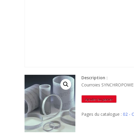
Description :
quantité
Ajouter au panier
de
AT10121016
Pages du catalogue :
02 -