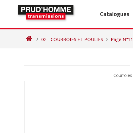
Skip
to
Catalogues
content
02 - COURROIES ET POULIES
Page N°1
NAVIGATION
DE
Courroie
L’ARTICLE