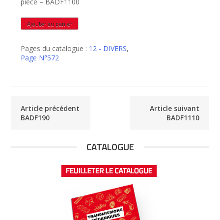
piéce – BADF1100
quantité
Ajouter au panier
de
BADF1100
Pages du catalogue :
12 - DIVERS
,
Page N°572
Article précédent
Article suivant
BADF190
BADF1110
CATALOGUE