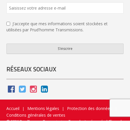
J'accepte que mes informations soient stockées et
utilisées par Prud'homme Transmissions.
S'inscrire
Phone
Number
*
RÉSEAUX SOCIAUX
Accueil
Mentions légales
Protection des données
|
|
|
Conditions générales de ventes
© 2026 Prud’homme Transmission. Tous droits réservés
|
Flippad
Site web - Application catalogue interactif