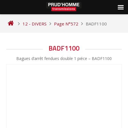
Skip
to
12 - DIVERS
Page N°572
BADF1100
content
NAVIGATION
BADF1100
DE
Bagues d’arrêt fendues double 1 piéce – BADF1100
L’ARTICLE