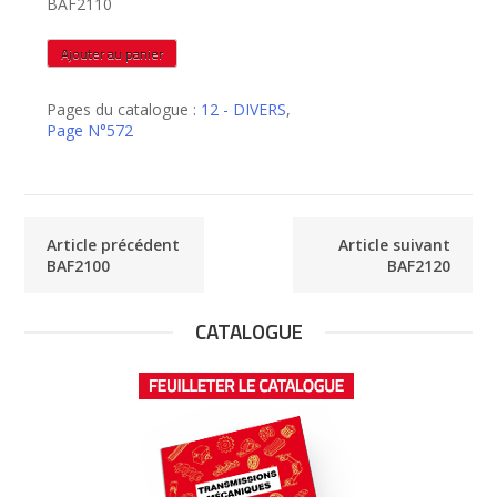
BAF2110
quantité
Ajouter au panier
de
BAF2110
Pages du catalogue :
12 - DIVERS
,
Page N°572
Article précédent
Article suivant
BAF2100
BAF2120
CATALOGUE