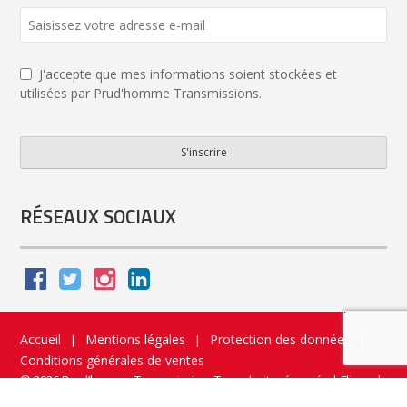
J'accepte que mes informations soient stockées et
utilisées par Prud'homme Transmissions.
S'inscrire
Contact
Email
*
RÉSEAUX SOCIAUX
Accueil
Mentions légales
Protection des données
|
|
|
Conditions générales de ventes
© 2026 Prud’homme Transmission. Tous droits réservés
|
Flippad
Site web - Application catalogue interactif