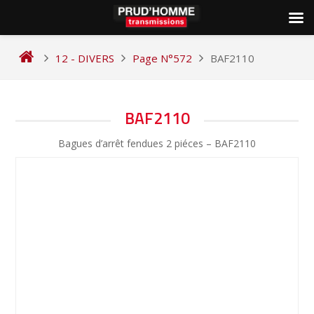
Skip
to
12 - DIVERS
Page N°572
BAF2110
content
NAVIGATION
BAF2110
DE
Bagues d’arrêt fendues 2 piéces – BAF2110
L’ARTICLE