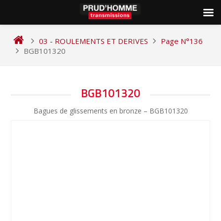
Skip
to
03 - ROULEMENTS ET DERIVES
Page N°136
content
BGB101320
NAVIGATION
BGB101320
DE
Bagues de glissements en bronze – BGB101320
L’ARTICLE