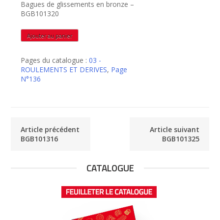
Bagues de glissements en bronze –
BGB101320
quantité
Ajouter au panier
de
BGB101320
Pages du catalogue :
03 -
ROULEMENTS ET DERIVES
,
Page
N°136
Article précédent
Article suivant
BGB101316
BGB101325
CATALOGUE