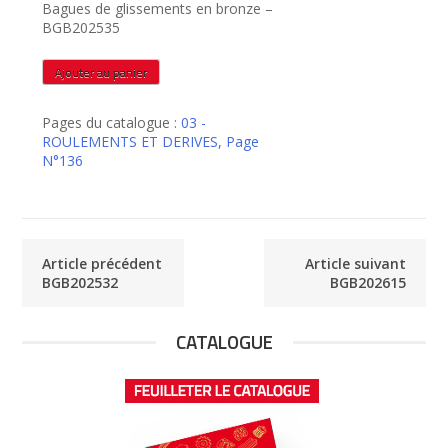
Bagues de glissements en bronze –
BGB202535
quantité
Ajouter au panier
de
BGB202535
Pages du catalogue :
03 -
ROULEMENTS ET DERIVES
,
Page
N°136
Article précédent
Article suivant
BGB202532
BGB202615
CATALOGUE