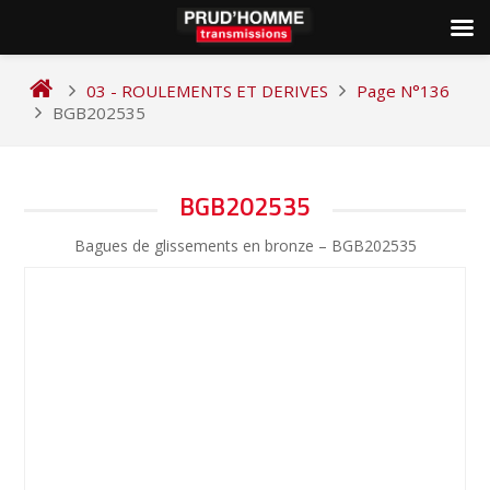
Skip
to
03 - ROULEMENTS ET DERIVES
Page N°136
content
BGB202535
NAVIGATION
BGB202535
DE
Bagues de glissements en bronze – BGB202535
L’ARTICLE