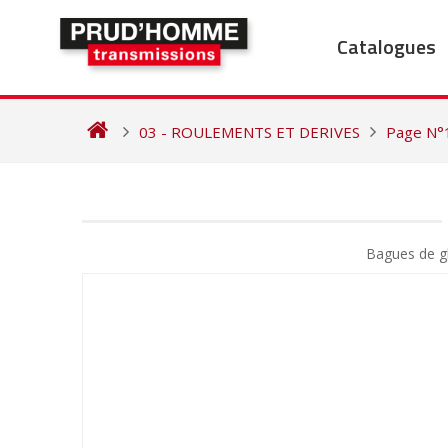
Skip
to
Catalogues
content
03 - ROULEMENTS ET DERIVES
Page N°
NAVIGATION
DE
Bagues de g
L’ARTICLE