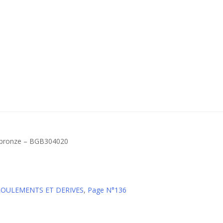
 bronze – BGB304020
 ROULEMENTS ET DERIVES
,
Page N°136