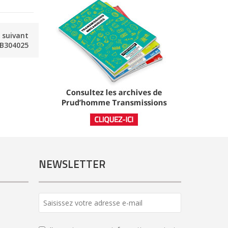
e suivant
B304025
NEWSLETTER
Company
Name
*