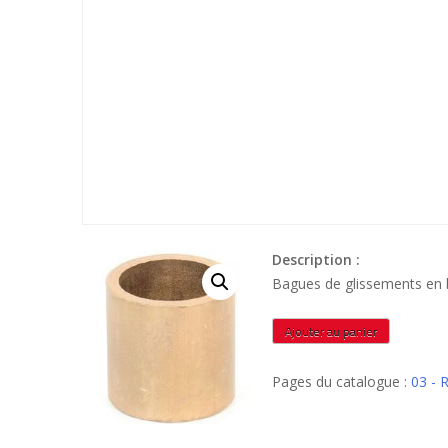
Description :
Bagues de glissements en
quantité
Ajouter au panier
de
BGB304020
Pages du catalogue :
03 -