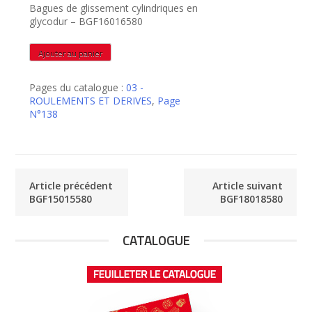
Bagues de glissement cylindriques en
glycodur – BGF16016580
quantité
Ajouter au panier
de
BGF16016580
Pages du catalogue :
03 -
ROULEMENTS ET DERIVES
,
Page
N°138
Article précédent
Article suivant
BGF15015580
BGF18018580
CATALOGUE