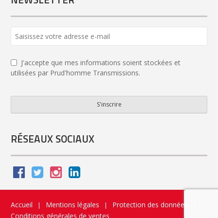
J'accepte que mes informations soient stockées et
utilisées par Prud'homme Transmissions.
S'inscrire
Your
Website
*
RÉSEAUX SOCIAUX
Accueil
Mentions légales
Protection des données
|
|
|
Conditions générales de ventes