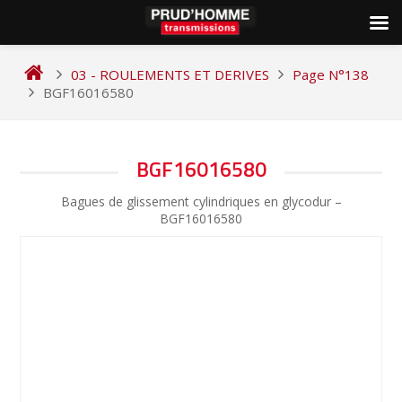
Skip
to
03 - ROULEMENTS ET DERIVES
Page N°138
content
BGF16016580
NAVIGATION
BGF16016580
DE
Bagues de glissement cylindriques en glycodur –
L’ARTICLE
BGF16016580