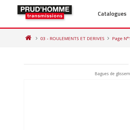
Skip
to
Catalogues
content
03 - ROULEMENTS ET DERIVES
Page N°
NAVIGATION
DE
Bagues de glissem
L’ARTICLE