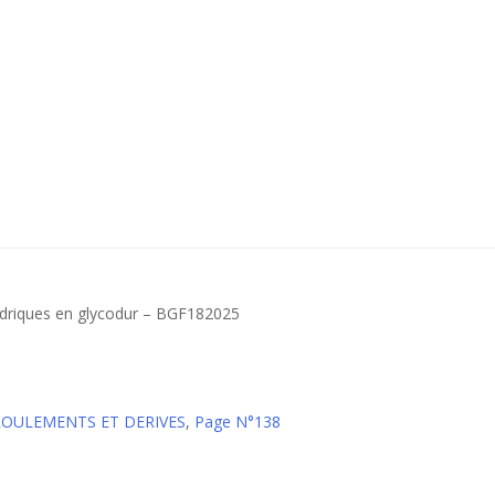
Bagues de glissement cylindriques en glycodur – BGF182025
 ROULEMENTS ET DERIVES
,
Page N°138