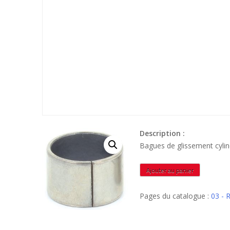
Description :
quantité
Ajouter au panier
de
BGF182025
Pages du catalogue :
03 -