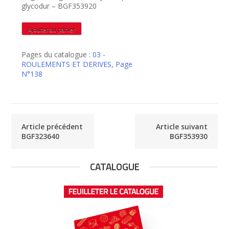
glycodur – BGF353920
quantité
Ajouter au panier
de
BGF353920
Pages du catalogue :
03 -
ROULEMENTS ET DERIVES
,
Page
N°138
Article précédent
Article suivant
BGF323640
BGF353930
CATALOGUE