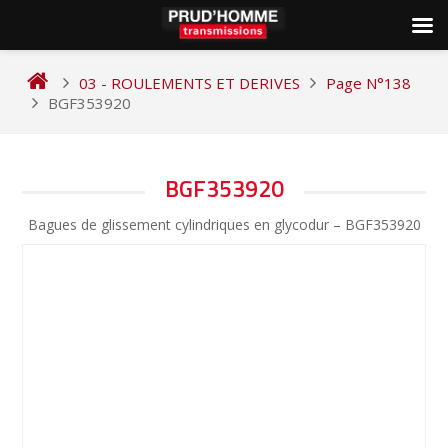
Skip
to
03 - ROULEMENTS ET DERIVES
Page N°138
content
BGF353920
NAVIGATION
BGF353920
DE
Bagues de glissement cylindriques en glycodur – BGF353920
L’ARTICLE