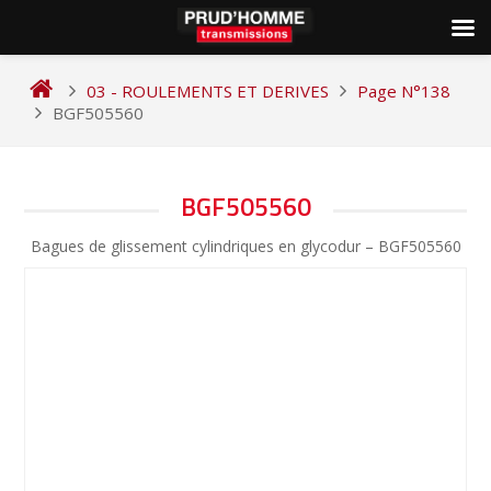
Skip
to
03 - ROULEMENTS ET DERIVES
Page N°138
content
BGF505560
NAVIGATION
BGF505560
DE
Bagues de glissement cylindriques en glycodur – BGF505560
L’ARTICLE