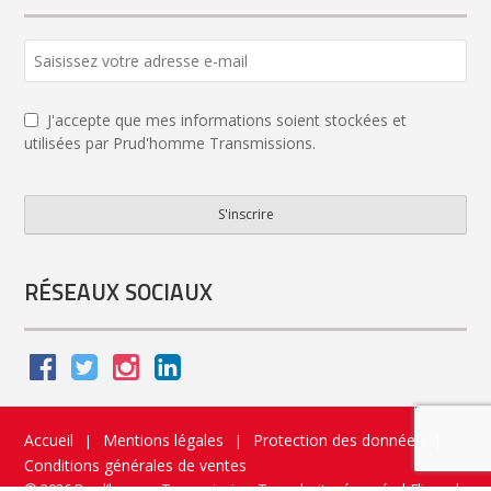
J'accepte que mes informations soient stockées et
utilisées par Prud'homme Transmissions.
S'inscrire
Business
Email
*
RÉSEAUX SOCIAUX
Accueil
Mentions légales
Protection des données
|
|
|
Conditions générales de ventes
© 2026 Prud’homme Transmission. Tous droits réservés
|
Flippad