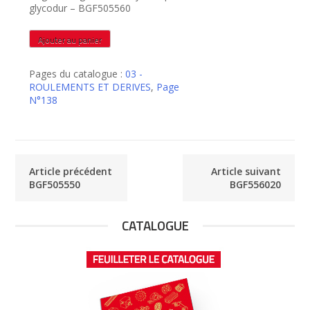
glycodur – BGF505560
quantité
Ajouter au panier
de
BGF505560
Pages du catalogue :
03 -
ROULEMENTS ET DERIVES
,
Page
N°138
Article précédent
Article suivant
BGF505550
BGF556020
CATALOGUE