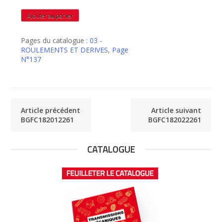
quantité
Ajouter au panier
de
BGFC182017261
Pages du catalogue :
03 -
ROULEMENTS ET DERIVES
,
Page
N°137
Article précédent
Article suivant
BGFC182012261
BGFC182022261
CATALOGUE