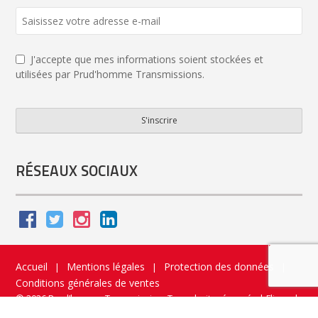
J'accepte que mes informations soient stockées et
utilisées par Prud'homme Transmissions.
S'inscrire
Company
Name
*
RÉSEAUX SOCIAUX
Accueil
Mentions légales
Protection des données
|
|
|
Conditions générales de ventes
© 2026 Prud’homme Transmission. Tous droits réservés
|
Flippad
Site web - Application catalogue interactif