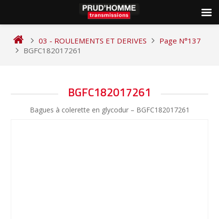
Skip
to
03 - ROULEMENTS ET DERIVES
Page N°137
content
BGFC182017261
NAVIGATION
BGFC182017261
DE
Bagues à colerette en glycodur – BGFC182017261
L’ARTICLE