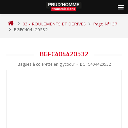
Skip
to
03 - ROULEMENTS ET DERIVES
Page N°137
content
BGFC404420532
NAVIGATION
BGFC404420532
DE
Bagues à colerette en glycodur – BGFC404420532
L’ARTICLE