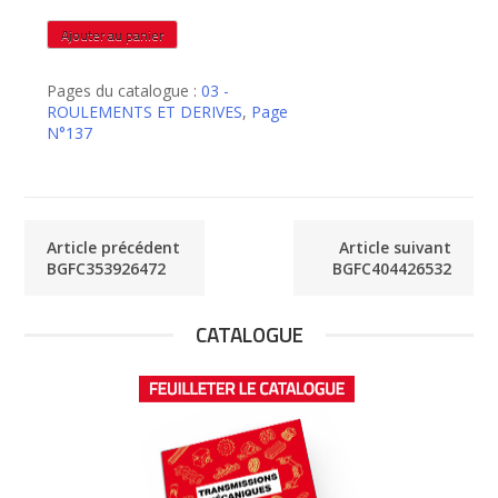
quantité
Ajouter au panier
de
BGFC404420532
Pages du catalogue :
03 -
ROULEMENTS ET DERIVES
,
Page
N°137
Article précédent
Article suivant
BGFC353926472
BGFC404426532
CATALOGUE