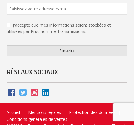
J'accepte que mes informations soient stockées et
utilisées par Prud'homme Transmissions.
S'inscrire
Contact
Email
*
RÉSEAUX SOCIAUX
Accueil
Mentions légales
Protection des données
|
|
|
Conditions générales de ventes
© 2026 Prud’homme Transmission. Tous droits réservés
|
Flippad
Site web - Application catalogue interactif