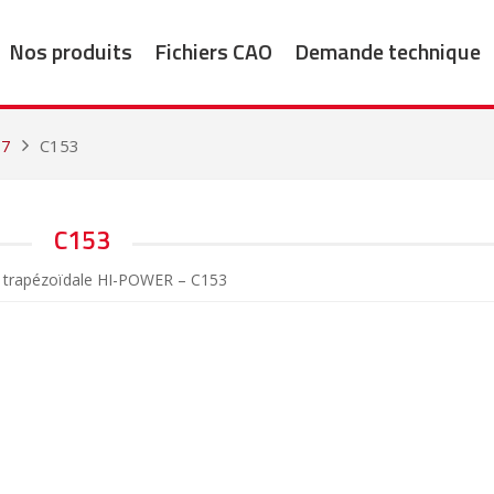
Nos produits
Fichiers CAO
Demande technique
77
C153
C153
 trapézoïdale HI-POWER – C153