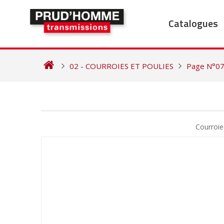
Skip
to
Catalogues
content
02 - COURROIES ET POULIES
Page N°0
NAVIGATION
DE
Courroie
L’ARTICLE