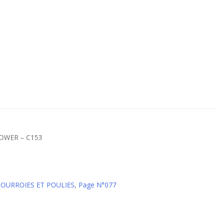
-POWER – C153
 COURROIES ET POULIES
,
Page N°077