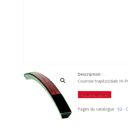
Description :
Courroie trapézoïdale HI
quantité
Ajouter au panier
de
C153
Pages du catalogue :
02 -