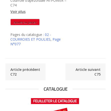
Courroie trapézoïdale HI-POWER –
C74
Voir plus
quantité
Ajouter au panier
de
C74
Pages du catalogue :
02 -
COURROIES ET POULIES
,
Page
N°077
Article précédent
Article suivant
C72
C75
CATALOGUE