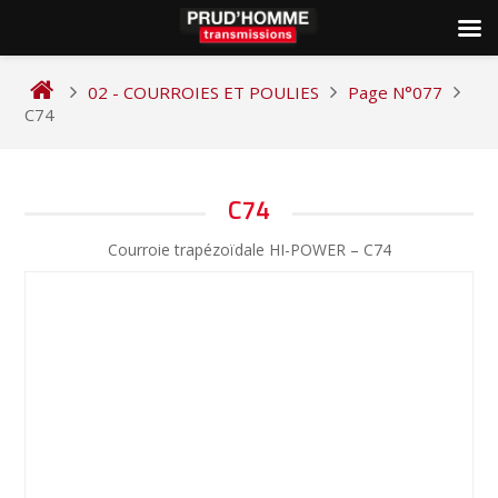
Skip
to
02 - COURROIES ET POULIES
Page N°077
content
C74
NAVIGATION
C74
DE
Courroie trapézoïdale HI-POWER – C74
L’ARTICLE