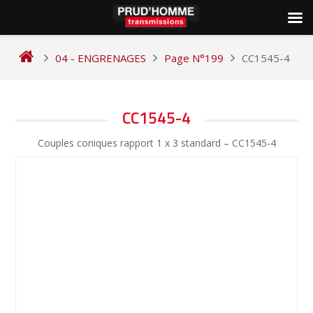
Skip
to
04 - ENGRENAGES
Page N°199
CC1545-4
content
NAVIGATION
CC1545-4
DE
Couples coniques rapport 1 x 3 standard – CC1545-4
L’ARTICLE