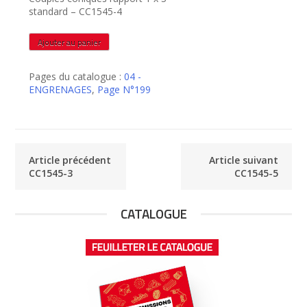
standard – CC1545-4
quantité
Ajouter au panier
de
CC1545-
Pages du catalogue :
04 -
4
ENGRENAGES
,
Page N°199
Article précédent
Article suivant
CC1545-3
CC1545-5
CATALOGUE