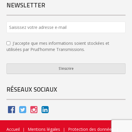
NEWSLETTER
J'accepte que mes informations soient stockées et
utilisées par Prud'homme Transmissions.
S'inscrire
Email
Address
*
RÉSEAUX SOCIAUX
Accueil
Mentions légales
Protection des données
|
|
|