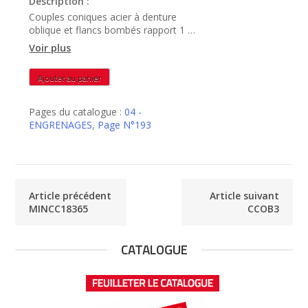
Description :
Couples coniques acier à denture
oblique et flancs bombés rapport 1 x
1 – CCOB2
Voir plus
quantité
Ajouter au panier
de
CCOB2
Pages du catalogue :
04 -
ENGRENAGES
,
Page N°193
Article précédent
Article suivant
MINCC18365
CCOB3
CATALOGUE