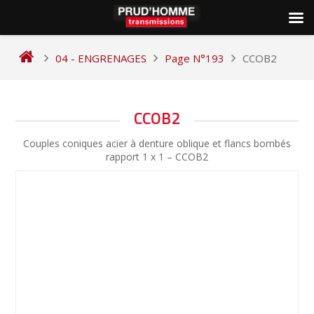
Skip
to
04 - ENGRENAGES
Page N°193
CCOB2
content
NAVIGATION
CCOB2
DE
Couples coniques acier à denture oblique et flancs bombés
L’ARTICLE
rapport 1 x 1 – CCOB2