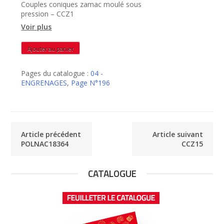
Couples coniques zamac moulé sous
pression – CCZ1
Voir plus
quantité
Ajouter au panier
de
CCZ1
Pages du catalogue :
04 -
ENGRENAGES
,
Page N°196
Article précédent
Article suivant
POLNAC18364
CCZ15
CATALOGUE