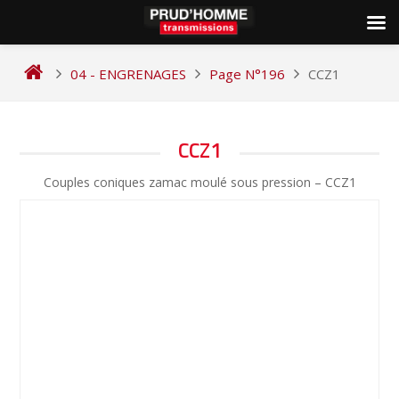
Skip
to
04 - ENGRENAGES
Page N°196
CCZ1
content
NAVIGATION
CCZ1
DE
Couples coniques zamac moulé sous pression – CCZ1
L’ARTICLE