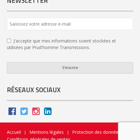
NEWSLETTER
J'accepte que mes informations soient stockées et
utilisées par Prud'homme Transmissions.
S'inscrire
Email
Address
*
RÉSEAUX SOCIAUX
Accueil
Mentions légales
Protection des données
|
|
|
Conditions générales de ventes