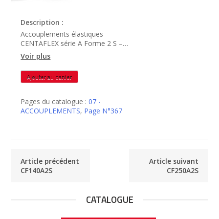
Description :
Accouplements élastiques
CENTAFLEX série A Forme 2 S –
CF200A2S
Voir plus
quantité
Ajouter au panier
de
CF200A2S
Pages du catalogue :
07 -
ACCOUPLEMENTS
,
Page N°367
Article précédent
Article suivant
CF140A2S
CF250A2S
CATALOGUE