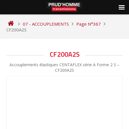
Skip
to
07 - ACCOUPLEMENTS
Page N°367
content
CF200A2S
NAVIGATION
CF200A2S
DE
Accouplements élastiques CENTAFLEX série A Forme 2 S –
L’ARTICLE
CF200A2S