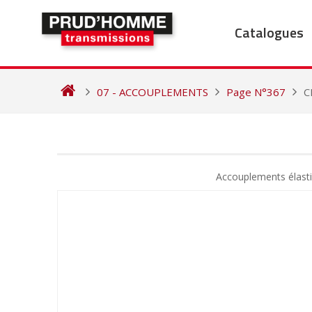
Skip
to
Catalogues
content
07 - ACCOUPLEMENTS
Page N°367
C
NAVIGATION
DE
Accouplements élast
L’ARTICLE