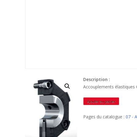
Description :
Accouplements élastiques
quantité
Ajouter au panier
de
CF28A1
Pages du catalogue :
07 -