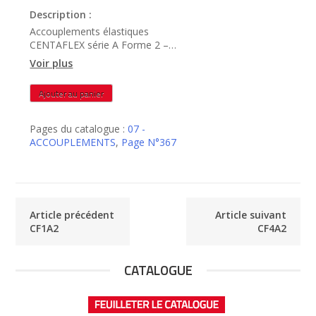
Description :
Accouplements élastiques
CENTAFLEX série A Forme 2 –
CF2A2
Voir plus
quantité
Ajouter au panier
de
CF2A2
Pages du catalogue :
07 -
ACCOUPLEMENTS
,
Page N°367
Article précédent
Article suivant
CF1A2
CF4A2
CATALOGUE