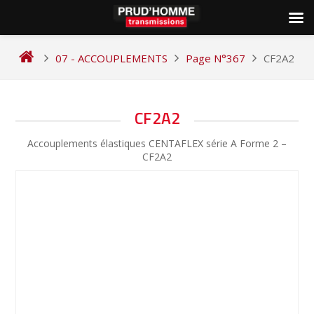
Skip
to
07 - ACCOUPLEMENTS
Page N°367
CF2A2
content
NAVIGATION
CF2A2
DE
Accouplements élastiques CENTAFLEX série A Forme 2 –
L’ARTICLE
CF2A2