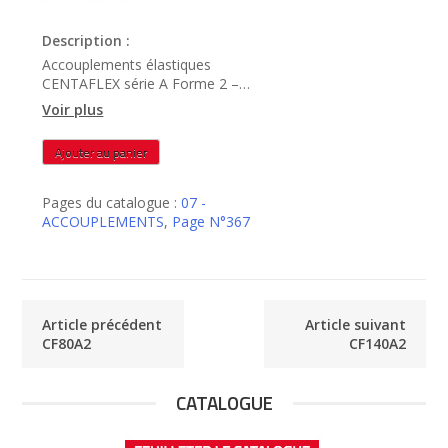
Description :
Accouplements élastiques
CENTAFLEX série A Forme 2 –
CF90A2
Voir plus
quantité
Ajouter au panier
de
CF90A2
Pages du catalogue :
07 -
ACCOUPLEMENTS
,
Page N°367
Article précédent
Article suivant
CF80A2
CF140A2
CATALOGUE