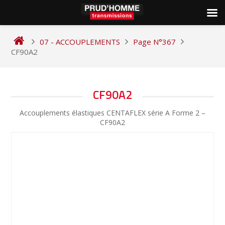
Skip
to
07 - ACCOUPLEMENTS
Page N°367
content
CF90A2
NAVIGATION
CF90A2
DE
Accouplements élastiques CENTAFLEX série A Forme 2 –
L’ARTICLE
CF90A2