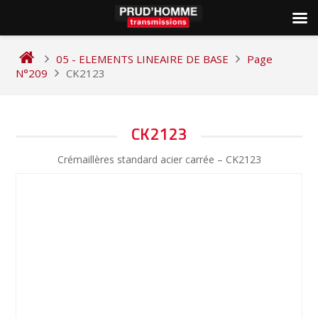
Skip
to
05 - ELEMENTS LINEAIRE DE BASE
Page
content
N°209
CK2123
NAVIGATION
CK2123
DE
Crémaillères standard acier carrée – CK2123
L’ARTICLE