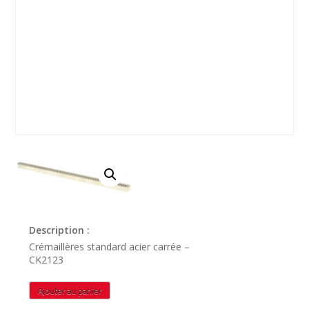
Description :
Crémaillères standard acier carrée –
CK2123
quantité
Ajouter au panier
de