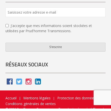
Business
Email
*
J'accepte que mes informations soient stockées et
utilisées par Prud'homme Transmissions.
S'inscrire
RÉSEAUX SOCIAUX
Accueil
Mentions légales
Protection des données
|
|
|
Conditions générales de ventes
© 2026 Prud’homme Transmission. Tous droits réservés
|
Flippad