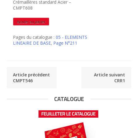
Crémaillères standard Acier –
CMPT608
quantité
Ajouter au panier
de
CMPT608
Pages du catalogue :
05 - ELEMENTS
LINEAIRE DE BASE
,
Page N°211
Article précédent
Article suivant
CMPT546
CRR1
CATALOGUE