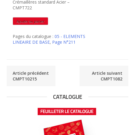
Crémaillères standard Acier –
CMPT722
quantité
Ajouter au panier
de
CMPT722
Pages du catalogue :
05 - ELEMENTS
LINEAIRE DE BASE
,
Page N°211
Article précédent
Article suivant
CMPT10215
CMPT1082
CATALOGUE