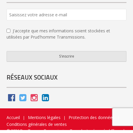
J'accepte que mes informations soient stockées et
utilisées par Prud'homme Transmissions.
S'inscrire
Email
Address
*
RÉSEAUX SOCIAUX
Accueil
Mentions légales
Protection des données
|
|
|
Conditions générales de ventes
© 2026 Prud’homme Transmission. Tous droits réservés
|
Flippad