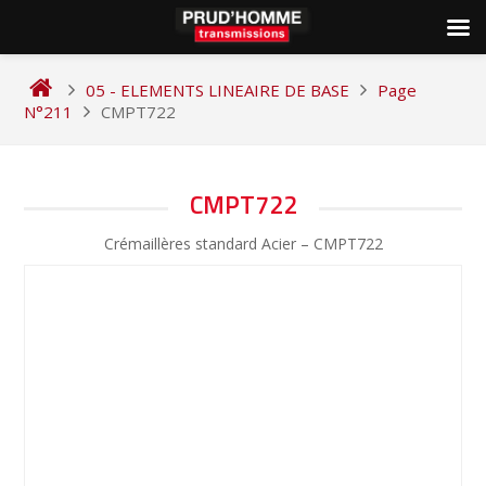
Skip
to
05 - ELEMENTS LINEAIRE DE BASE
Page
content
N°211
CMPT722
NAVIGATION
CMPT722
DE
Crémaillères standard Acier – CMPT722
L’ARTICLE