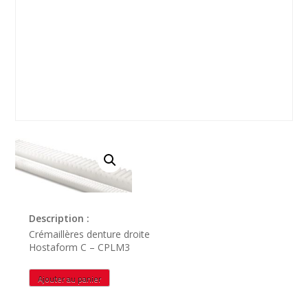
Description :
Crémaillères denture droite
Hostaform C – CPLM3
quantité
Ajouter au panier
de
CPLM3