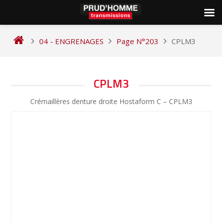
Skip
to
04 - ENGRENAGES
Page N°203
CPLM3
content
NAVIGATION
CPLM3
DE
Crémaillères denture droite Hostaform C – CPLM3
L’ARTICLE