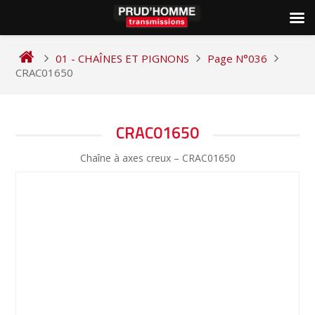
Skip
to
01 - CHAÎNES ET PIGNONS
Page N°036
content
CRAC01650
NAVIGATION
CRAC01650
DE
Chaîne à axes creux – CRAC01650
L’ARTICLE