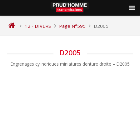
Skip
to
12 - DIVERS
Page N°595
D2005
content
NAVIGATION
D2005
DE
Engrenages cylindriques miniatures denture droite – D2005
L’ARTICLE