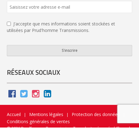
Your
Website
*
J'accepte que mes informations soient stockées et
utilisées par Prud'homme Transmissions.
S'inscrire
RÉSEAUX SOCIAUX
Accueil
Mentions légales
Protection des données
|
|
|
Conditions générales de ventes
© 2026 Prud’homme Transmission. Tous droits réservés
|
Flippad
Site web - Application catalogue interactif