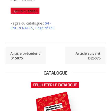
quantité
Ajouter au panier
de
D20075
Pages du catalogue :
04 -
ENGRENAGES
,
Page N°169
Article précédent
Article suivant
D15075
D25075
CATALOGUE