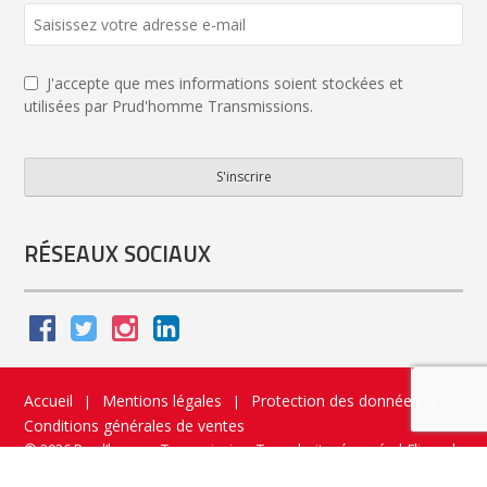
J'accepte que mes informations soient stockées et
utilisées par Prud'homme Transmissions.
S'inscrire
Your
Website
*
RÉSEAUX SOCIAUX
Accueil
Mentions légales
Protection des données
|
|
|
Conditions générales de ventes
© 2026 Prud’homme Transmission. Tous droits réservés
|
Flippad
Site web - Application catalogue interactif