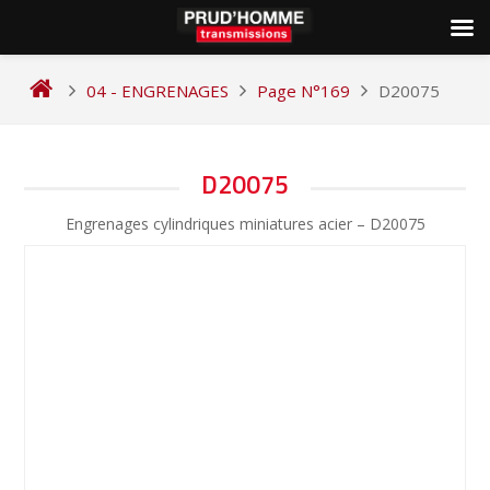
Skip
to
04 - ENGRENAGES
Page N°169
D20075
content
NAVIGATION
D20075
DE
Engrenages cylindriques miniatures acier – D20075
L’ARTICLE