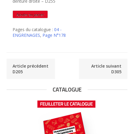
denture droite – D255
quantité
Ajouter au panier
de
D255
Pages du catalogue :
04 -
ENGRENAGES
,
Page N°178
Article précédent
Article suivant
D205
D305
CATALOGUE