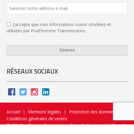
Email
Address
*
J'accepte que mes informations soient stockées et
utilisées par Prud'homme Transmissions.
S'inscrire
RÉSEAUX SOCIAUX
Accueil
Mentions légales
Protection des données
|
|
|
Conditions générales de ventes
© 2026 Prud’homme Transmission. Tous droits réservés
|
Flippad
Site web - Application catalogue interactif