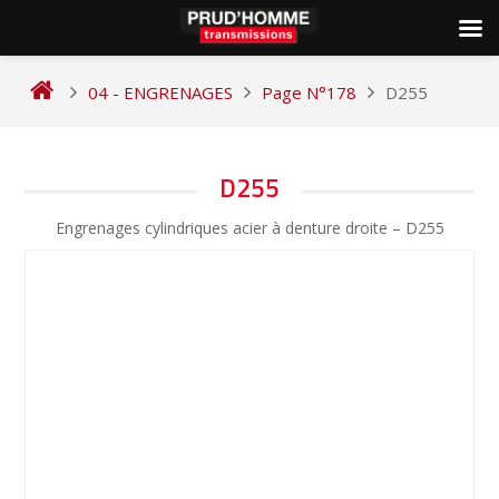
Skip
to
04 - ENGRENAGES
Page N°178
D255
content
NAVIGATION
D255
DE
Engrenages cylindriques acier à denture droite – D255
L’ARTICLE