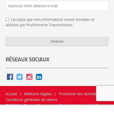
J'accepte que mes informations soient stockées et
utilisées par Prud'homme Transmissions.
S'inscrire
Company
Name
*
RÉSEAUX SOCIAUX
Accueil
Mentions légales
Protection des données
|
|
|
Conditions générales de ventes
© 2026 Prud’homme Transmission. Tous droits réservés
|
Flippad
Site web - Application catalogue interactif