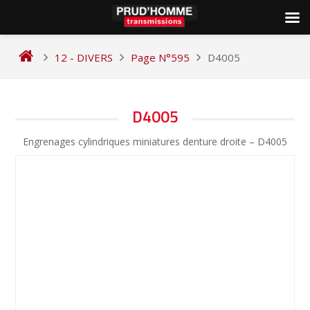
Skip
to
12 - DIVERS
Page N°595
D4005
content
NAVIGATION
D4005
DE
Engrenages cylindriques miniatures denture droite – D4005
L’ARTICLE