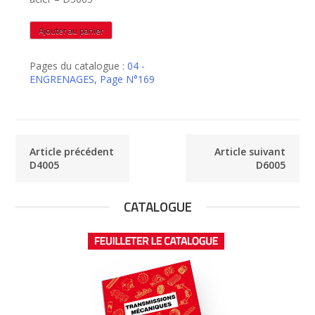
quantité
Ajouter au panier
de
D5005
Pages du catalogue :
04 -
ENGRENAGES
,
Page N°169
Article précédent
Article suivant
D4005
D6005
CATALOGUE