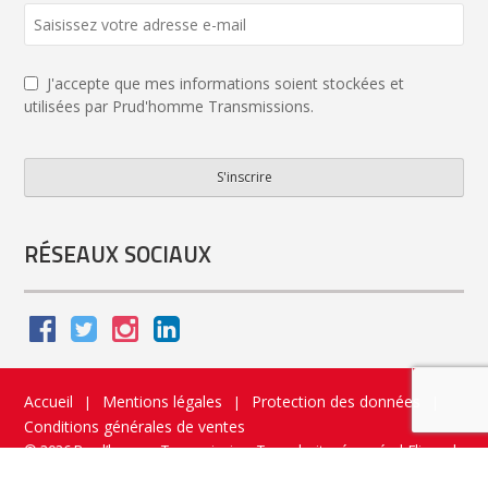
Email
*
J'accepte que mes informations soient stockées et
utilisées par Prud'homme Transmissions.
S'inscrire
RÉSEAUX SOCIAUX
Accueil
Mentions légales
Protection des données
|
|
|
Conditions générales de ventes
© 2026 Prud’homme Transmission. Tous droits réservés
|
Flippad
Site web - Application catalogue interactif