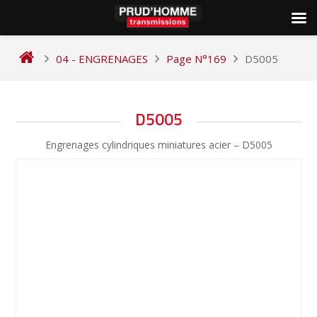
Skip
to
04 - ENGRENAGES
Page N°169
D5005
content
NAVIGATION
D5005
DE
Engrenages cylindriques miniatures acier – D5005
L’ARTICLE