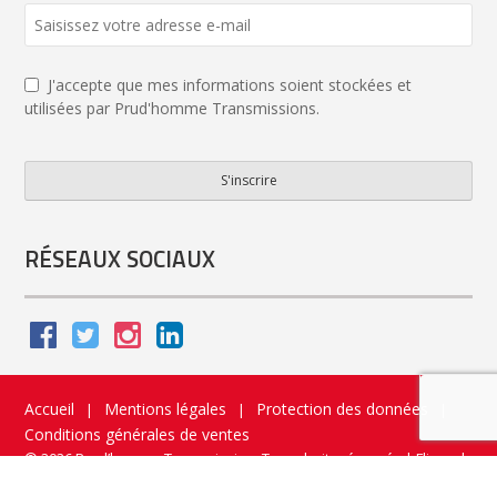
J'accepte que mes informations soient stockées et
utilisées par Prud'homme Transmissions.
S'inscrire
Your
Website
*
RÉSEAUX SOCIAUX
Accueil
Mentions légales
Protection des données
|
|
|
Conditions générales de ventes
© 2026 Prud’homme Transmission. Tous droits réservés
|
Flippad
Site web - Application catalogue interactif