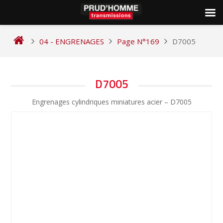
Skip
to
04 - ENGRENAGES
Page N°169
D7005
content
NAVIGATION
D7005
DE
Engrenages cylindriques miniatures acier – D7005
L’ARTICLE