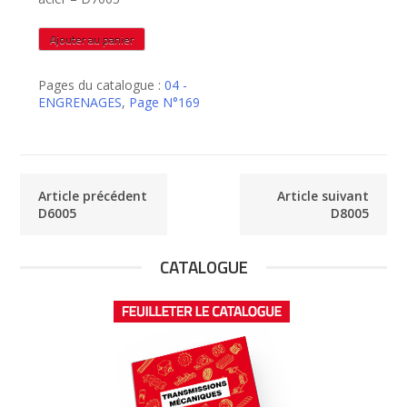
quantité
Ajouter au panier
de
D7005
Pages du catalogue :
04 -
ENGRENAGES
,
Page N°169
Article précédent
Article suivant
D6005
D8005
CATALOGUE