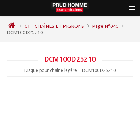
Skip
to
01 - CHAÎNES ET PIGNONS
Page N°045
content
DCM100D25Z10
NAVIGATION
DCM100D25Z10
DE
Disque pour chaîne légère – DCM100D25Z10
L’ARTICLE