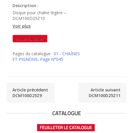
Description :
Disque pour chaîne légère –
DCM100D25Z10
Voir plus
quantité
Ajouter au panier
de
DCM100D25Z10
Pages du catalogue :
01 - CHAÎNES
ET PIGNONS
,
Page N°045
Article précédent
Article suivant
DCM100D25Z9
DCM100D25Z11
CATALOGUE