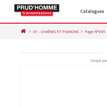
Skip
to
Catalogues
content
01 - CHAÎNES ET PIGNONS
Page N°045
NAVIGATION
DE
Disque po
L’ARTICLE