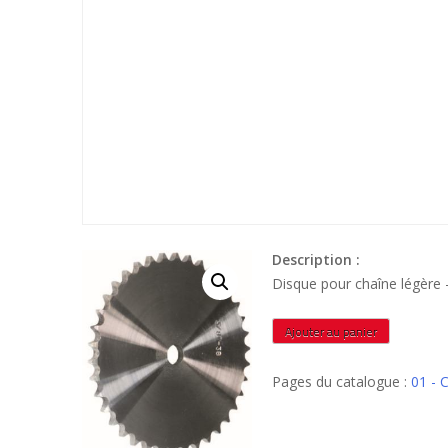
Description :
Disque pour chaîne légèr
quantité
Ajouter au panier
de
DCM50D25Z20
Pages du catalogue :
01 - 