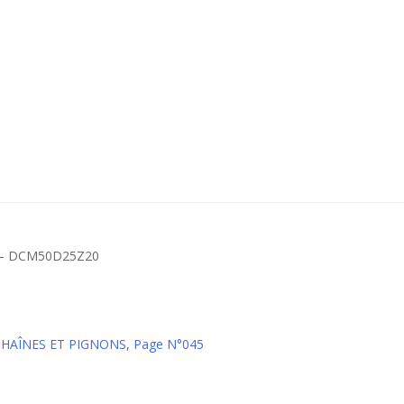
e – DCM50D25Z20
CHAÎNES ET PIGNONS
,
Page N°045