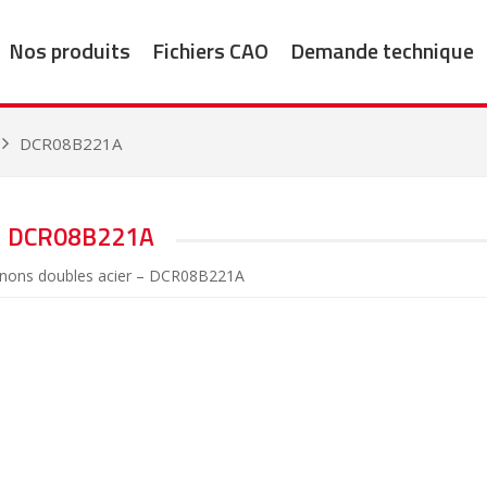
Nos produits
Fichiers CAO
Demande technique
DCR08B221A
DCR08B221A
gnons doubles acier – DCR08B221A