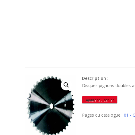
Description :
Disques pignons doubles 
quantité
Ajouter au panier
de
DCR08B221A
Pages du catalogue :
01 - 