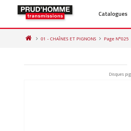
Skip
to
Catalogues
content
01 - CHAÎNES ET PIGNONS
Page N°025
NAVIGATION
DE
Disques pi
L’ARTICLE