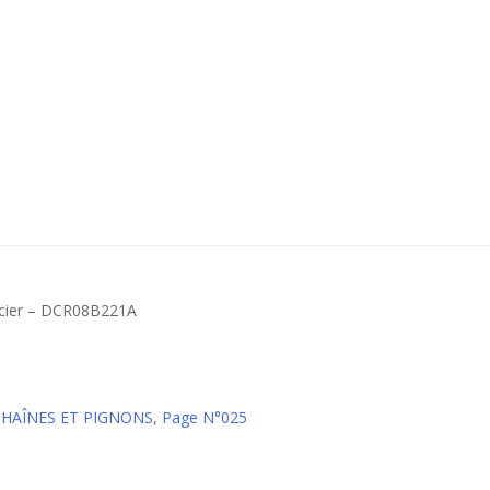
acier – DCR08B221A
CHAÎNES ET PIGNONS
,
Page N°025