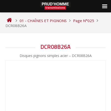
Skip
to
01 - CHAÎNES ET PIGNONS
Page N°025
content
DCR08B26A
NAVIGATION
DCR08B26A
DE
Disques pignons simples acier – DCR08B26A
L’ARTICLE