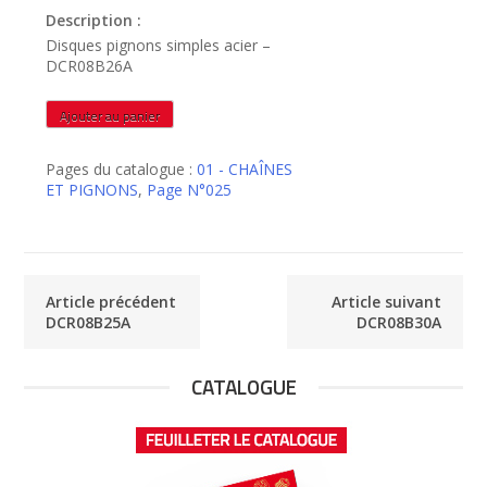
Description :
Disques pignons simples acier –
DCR08B26A
quantité
Ajouter au panier
de
DCR08B26A
Pages du catalogue :
01 - CHAÎNES
ET PIGNONS
,
Page N°025
Article précédent
Article suivant
DCR08B25A
DCR08B30A
CATALOGUE