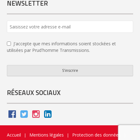
NEWSLETTER
J'accepte que mes informations soient stockées et
utilisées par Prud'homme Transmissions.
S'inscrire
Phone
Number
*
RÉSEAUX SOCIAUX
Accueil
Mentions légales
Protection des données
|
|
|