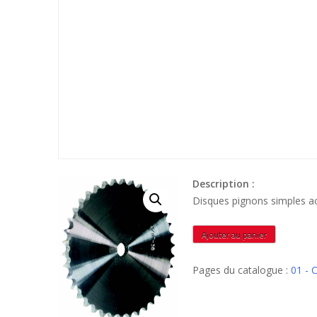
Description :
Disques pignons simples 
quantité
Ajouter au panier
de
DCR16B17A
Pages du catalogue :
01 - 