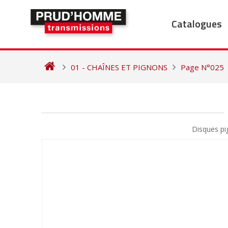
Skip
to
Catalogues
content
01 - CHAÎNES ET PIGNONS
Page N°025
NAVIGATION
DE
Disques pi
L’ARTICLE