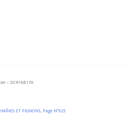
acier – DCR16B17A
CHAÎNES ET PIGNONS
,
Page N°025