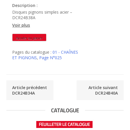
Description :
Disques pignons simples acier –
DCR24B38A
Voir plus
quantité
Ajouter au panier
de
DCR24B38A
Pages du catalogue :
01 - CHAÎNES
ET PIGNONS
,
Page N°025
Article précédent
Article suivant
DCR24B34A
DCR24B40A
CATALOGUE