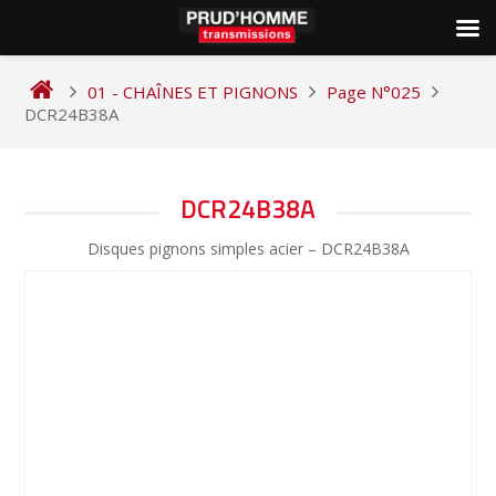
Skip
to
01 - CHAÎNES ET PIGNONS
Page N°025
content
DCR24B38A
NAVIGATION
DCR24B38A
DE
Disques pignons simples acier – DCR24B38A
L’ARTICLE